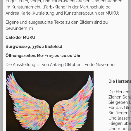
Engel, Feen, Vögel, und Fabel-Nacht-Wesen sind entstanden
im Kunstunterricht: „Farb-Klang“ in der Martinschule bei
Andrea Karle (Kursleitung und Kunsttherapeutin der MUKU)
Eigene und ausgesuchte Texte zu den Bildern sind zu
bewundern im
Café der MUKU
Burgwiese 9, 33602 Bielefeld
Öffnungszeiten: Mo-Fr 15.00-20.00 Uhr
Die Ausstellung ist von Anfang Oktober - Ende November
Die Herzen
Die Herzen
Ziehen Schl
Sie geben 
Für das Gl
Sie fliegen
Und lassen
Fliegen übe
Und machen