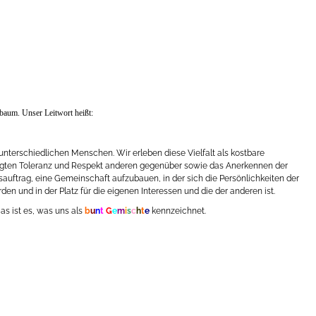
rbaum. Unser Leitwort heißt:
terschiedlichen Menschen. Wir erleben diese Vielfalt als kostbare
ligten Toleranz und Respekt anderen gegenüber sowie das Anerkennen der
auftrag, eine Gemeinschaft aufzubauen, in der sich die Persönlichkeiten der
en und in der Platz für die eigenen Interessen und die der anderen ist.
as ist es, was uns als
b
u
n
t
G
e
m
i
s
c
h
t
e
kennzeichnet.