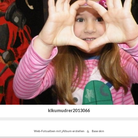
kikumudrer2013066
Web-Fotoalben mit jAlbum erstellen
&
Base skin