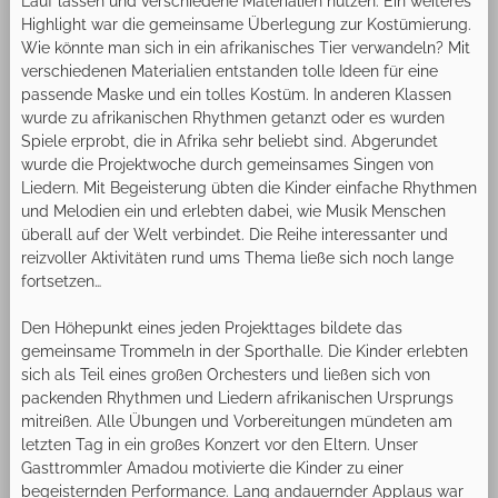
Lauf lassen und verschiedene Materialien nutzen. Ein weiteres
Highlight war die gemeinsame Überlegung zur Kostümierung.
Wie könnte man sich in ein afrikanisches Tier verwandeln? Mit
verschiedenen Materialien entstanden tolle Ideen für eine
passende Maske und ein tolles Kostüm. In anderen Klassen
wurde zu afrikanischen Rhythmen getanzt oder es wurden
Spiele erprobt, die in Afrika sehr beliebt sind. Abgerundet
wurde die Projektwoche durch gemeinsames Singen von
Liedern. Mit Begeisterung übten die Kinder einfache Rhythmen
und Melodien ein und erlebten dabei, wie Musik Menschen
überall auf der Welt verbindet. Die Reihe interessanter und
reizvoller Aktivitäten rund ums Thema ließe sich noch lange
fortsetzen…
Den Höhepunkt eines jeden Projekttages bildete das
gemeinsame Trommeln in der Sporthalle. Die Kinder erlebten
sich als Teil eines großen Orchesters und ließen sich von
packenden Rhythmen und Liedern afrikanischen Ursprungs
mitreißen. Alle Übungen und Vorbereitungen mündeten am
letzten Tag in ein großes Konzert vor den Eltern. Unser
Gasttrommler Amadou motivierte die Kinder zu einer
begeisternden Performance. Lang andauernder Applaus war