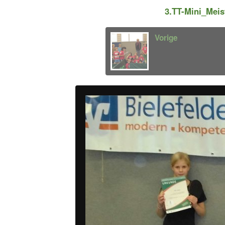
3.TT-Mini_Mei
Vorige