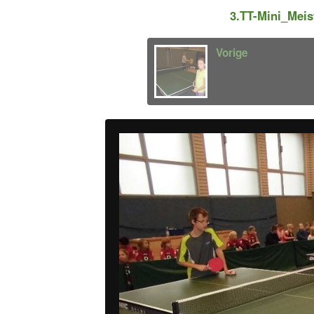
3.TT-Mini_Mei
Vorige